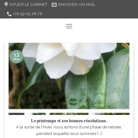
Skip
SITUER LE CABINET
ENVOYER UN MAIL
to
06 29 05 28 78
content
13
Mar
Le printemps et ses bonnes résolutions.
A la sortie de l’hiver, nous sortons d’une phase de retraite,
pendant laquelle nous sommes [...]