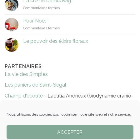
La crème de Budwig
de
sur
Commentaires fermés
capucine
La
crème
Pour Noël !
de
sur
Commentaires fermés
Budwig
Pour
Noël
Le pouvoir des élixirs floraux
!
PARTENAIRES
La vie des Simples
Les paniers de Saint-Segal
Champ d'écoute
- Laetitia Andrieux (biodynamie cranio-
sacrée)
Réflexologie Evelyne Niort
Nous utilisons des cookies pour optimiser notre site web et notre service.
Les massages de Ty Gwen
ACCEPTER
Épicerie Les pots éthiques - Pleyben