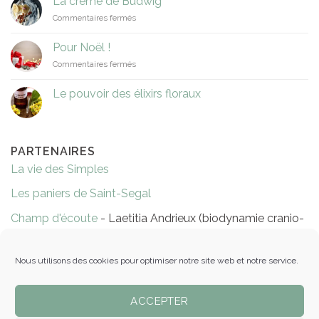
La crème de Budwig
de
sur
Commentaires fermés
capucine
La
crème
Pour Noël !
de
sur
Commentaires fermés
Budwig
Pour
Noël
Le pouvoir des élixirs floraux
!
PARTENAIRES
La vie des Simples
Les paniers de Saint-Segal
Champ d'écoute
- Laetitia Andrieux (biodynamie cranio-
sacrée)
Réflexologie Evelyne Niort
Nous utilisons des cookies pour optimiser notre site web et notre service.
Les massages de Ty Gwen
ACCEPTER
Épicerie Les pots éthiques - Pleyben