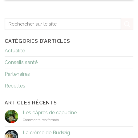
CATÉGORIES D’ARTICLES
Actualité
Conseils santé
Partenaires
Recettes
ARTICLES RÉCENTS
Les câpres de capucine
sur
Commentaires fermés
Les
câpres
La crème de Budwig
de