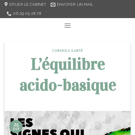
Skip
SITUER LE CABINET
ENVOYER UN MAIL
to
06 29 05 28 78
content
CONSEILS SANTÉ
L’équilibre
acido-basique
25
Oct