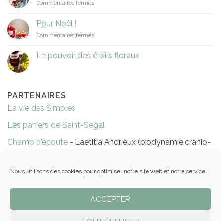
sur
Commentaires fermés
capucine
La
crème
Pour Noël !
de
sur
Commentaires fermés
Budwig
Pour
Noël
Le pouvoir des élixirs floraux
!
PARTENAIRES
La vie des Simples
Les paniers de Saint-Segal
Champ d'écoute
- Laetitia Andrieux (biodynamie cranio-
sacrée)
Réflexologie Evelyne Niort
Nous utilisons des cookies pour optimiser notre site web et notre service.
Les massages de Ty Gwen
ACCEPTER
Épicerie Les pots éthiques - Pleyben