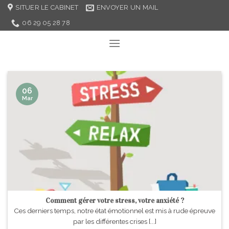
Skip
SITUER LE CABINET
ENVOYER UN MAIL
to
06 29 05 28 78
content
06
Mar
Comment gérer votre stress, votre anxiété ?
Ces derniers temps, notre état émotionnel est mis à rude épreuve
par les différentes crises [...]