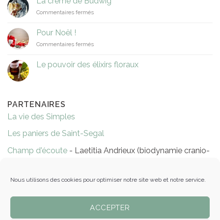
La crème de Budwig
de
sur
Commentaires fermés
capucine
La
crème
Pour Noël !
de
sur
Commentaires fermés
Budwig
Pour
Noël
Le pouvoir des élixirs floraux
!
PARTENAIRES
La vie des Simples
Les paniers de Saint-Segal
Champ d'écoute
- Laetitia Andrieux (biodynamie cranio-
sacrée)
Réflexologie Evelyne Niort
Nous utilisons des cookies pour optimiser notre site web et notre service.
Les massages de Ty Gwen
ACCEPTER
Épicerie Les pots éthiques - Pleyben